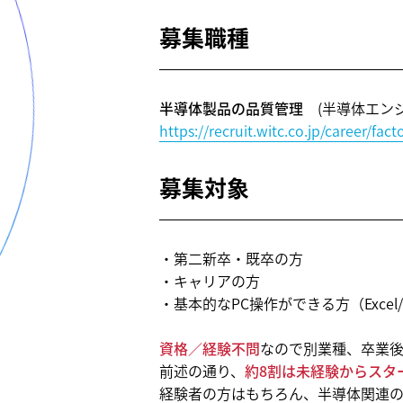
募集職種
半導体製品の品質管理
(半導体エンジ
https://recruit.witc.co.jp/career/fa
募集対象
・第二新卒・既卒の方
・キャリアの方
・基本的なPC操作ができる方（Excel/Wo
資格／経験不問
なので別業種、卒業
前述の通り、
約8割は未経験からスタ
経験者の方はもちろん、半導体関連