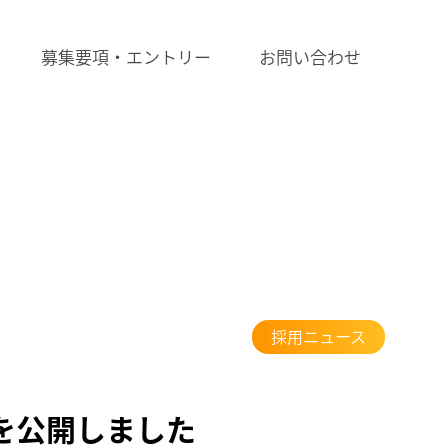
募集要項・エントリー
お問い合わせ
電エンジニア職
ITエンジニア職
総合職
開発職
機電エンジニア職
ITエンジニア職
その他
機電エンジニア職
ITエンジニア職
その他
採用ニュース
を公開しました