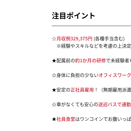
注目ポイント
☆
月収例329,375円
(各種手当含む)
※経験やスキルなどを考慮の上決定
★配属前の
約1か月の研修
で未経験者
☆身体に負担の少ない
オフィスワー
★安定の
正社員雇用
！（無期雇用派
☆車がなくても安心の
送迎バスで通勤
★
社員食堂
はワンコインでお腹いっ