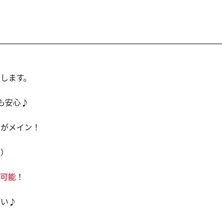
します。
も安心♪
ク
がメイン！
遣）
可能
！
ぱい♪