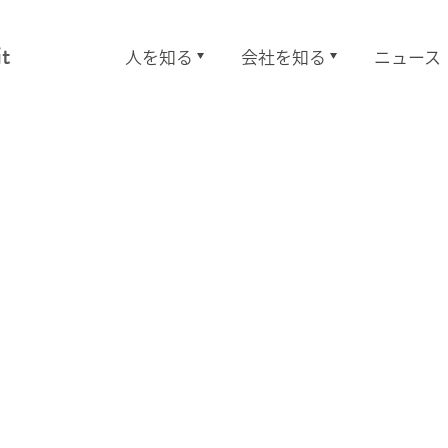
人を知る
会社を知る
ニュース
ものづくり職
研究開発職
機
ものづくり職
研究
ものづくり職
研究開発職