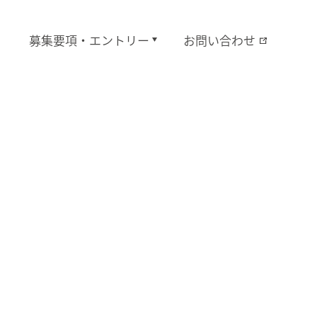
募集要項・エントリー
お問い合わせ
電エンジニア職
ITエンジニア職
総合職
開発職
機電エンジニア職
ITエンジニア職
その他
機電エンジニア職
ITエンジニア職
その他